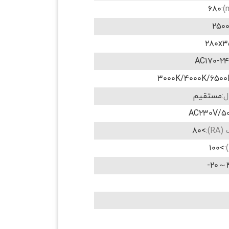
680
250
280x3
AC170-2
3000K/4000K/6500
:
مستقیم
AC230V/5
):
>80
>100
4