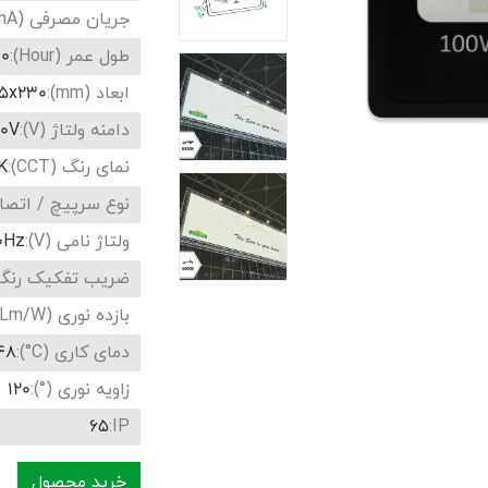
جریان مصرفی (mA):
طول عمر (Hour):
00
ابعاد (mm):
5x230
دامنه ولتاژ (V):
40V
نمای رنگ (CCT):
K
نوع سرپیچ / اتصال
ولتاژ نامی (V):
0Hz
ضریب تفکیک رنگ (RA
بازده نوری (Lm/W):
دمای کاری (C°):
8～20-
زاویه نوری (°):
120
65
IP:
خرید محصول