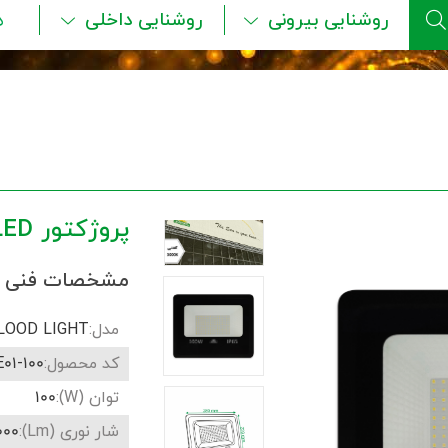
روشنایی بیرونی
روشنایی داخلی
ه
پروژکتور 100W LED
مشخصات فنی
مدل:
LOOD LIGHT
کد محصول:
E01-100
توان (W):
100
شار نوری (Lm):
000