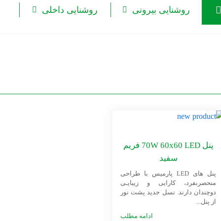
روشنایی بیرونی
روشنایی داخلی
ه
پنل 70W 60x60 LED فریم
سفید
پنل های LED پارمیس با طراحی
منحصربفرد، کارایی و زیبایـی
دوچندان دارند. نسل جدید پشت نور
از پنل‌...
ادامه مطلب