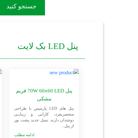
جستجو کنید
پنل LED بک لایت
پنل 70W 60x60 LED فریم
مشکی
پنل های LED پارمیس با طراحی
منحصربفرد، کارایی و زیبایـی
دوچندان دارند. نسل جدید پشت نور
از پنل‌...
ادامه مطلب