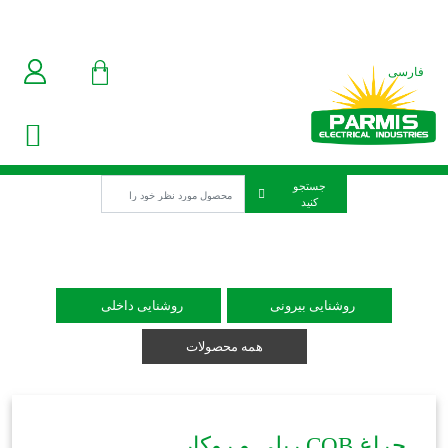
فارسی
العربیه
English
جستجو
کنید
روشنایی بیرونی
روشنایی داخلی
همه محصولات
چراغ COB ریلی و روکار