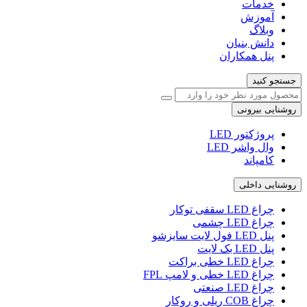
خدمات
آموزش
وبلاگ
دانش بنیان
پنل همکاران
جستجو کنید
روشنایی بیرونی
پروژکتور LED
وال واشر LED
کامپاند
روشنایی داخلی
چراغ LED سقفی توکار
چراغ LED چشمی
پنل LED فول لایت سایزشو
پنل LED بک لایت
چراغ LED خطی براکت
چراغ LED خطی و لامپ FPL
چراغ LED صنعتی
چراغ COB ریلی و روکار