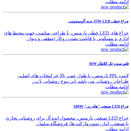
ادامه مطلب
چراغ خطی 35W LED بدنه آلومینیومی
چراغ های LED خطی پارمیس، با طراحی مناسب جهت محیط های
اداری و مسکونی با قابلیت نصب روکار (سقفی و دیوا...
ادامه مطلب
فلورسنت تک کلاهک 36W
لامپ PPL پارمیس، با طول عمـر بالا جز انتخاب های اصلـی
طراحان روشنایی می باشد. این نـوع روشنایی با نـ...
ادامه مطلب
چراغ LED صنعتی "های بِی" 200W
چراغ LED صنعتی پارمیس، محصول ایده آل برای روشنایی تجاری
یا صنعتی، انبار، سوپرمارکت ها، فروشگاه مبلما...
ادامه مطلب