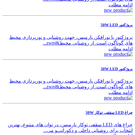
ادامه مطلب
پروژکتور 50W LED
پروژکتور یا نورافکن پارمیس، جهت روشنایی و نورپردازی محیط‌
های گوناگون است. از روشنایی محیط&zwnj...
ادامه مطلب
پروژکتور 30W LED
پروژکتور یا نورافکن پارمیس، جهت روشنایی و نورپردازی محیط‌
های گوناگون است. از روشنایی محیط&zwnj...
ادامه مطلب
چراغ LED سقفی توکار 30W
چراغ های LED سقفی توکار پارمیس، در توان های متنوع، بهترین
انتخاب برای روشنایی داخلی و دکوراتیــو می...