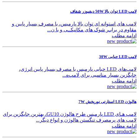
لامپ LED توان بالا 50W دیفیوزر شفاف
لامپ های استوانه ای توان بالا پارمیس، با مصرف بسیار پایین و
مقاوم در برابـر شوک های مکانیکــی و با ن...
ادامه مطلب
لامپ LED حبابی 30W
لامپ‌های LED حبابی پارمیس با مصرف بسیار پایین انرژی،
جایگزین بسیار مناسبی برای لامپ‌ه...
ادامه مطلب
هالوژن LED استارتی نورپخش 7W
لامپ هـای LED پارمیس طرح هالوژن GU10، بهترین جایگزین برای
لامپ های پرمصرف تنگستن هالوژن و انواع دیگر...
ادامه مطلب