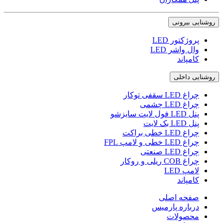
روشنایی بیرونی
پروژکتور LED
وال واشر LED
کامپاند
روشنایی داخلی
چراغ LED سقفی توکار
چراغ LED چشمی
پنل LED فول لایت سایزشو
پنل LED بک لایت
چراغ LED خطی براکت
چراغ LED خطی و لامپ FPL
چراغ LED صنعتی
چراغ COB ریلی و روکار
لامپ LED
کامپاند
صفحه اصلی
درباره پارمیس
محصولات