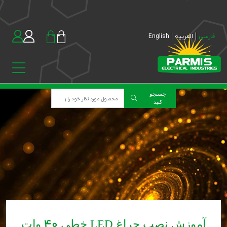
فارسی
العربیه
English
جستجو
کنید
آموزش نصب چراغ LED خطی 40 وات